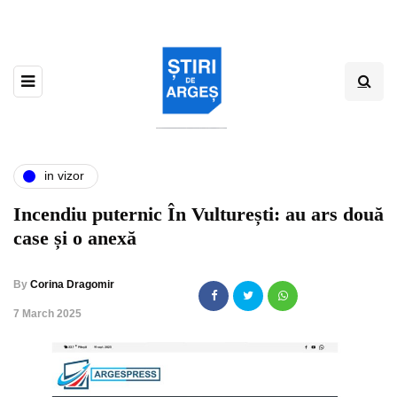
in vizor
Incendiu puternic În Vulturești: au ars două
case și o anexă
By
Corina Dragomir
,
7 March 2025