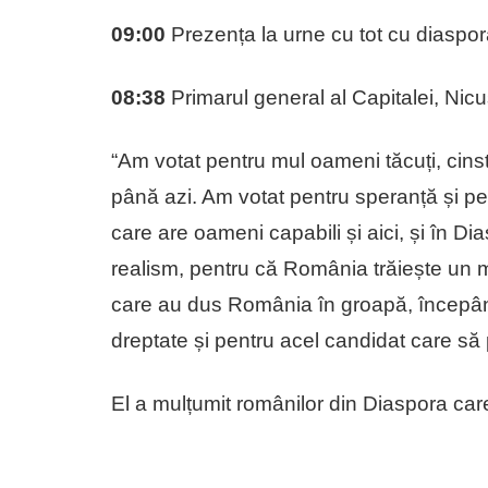
09:00
Prezența la urne cu tot cu diaspo
08:38
Primarul general al Capitalei, Nicu
“Am votat pentru mul oameni tăcuți, cinst
până azi. Am votat pentru speranță și p
care are oameni capabili și aici, și în D
realism, pentru că România trăiește un m
care au dus România în groapă, începân
dreptate și pentru acel candidat care să 
El a mulțumit românilor din Diaspora car