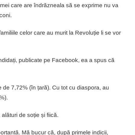
femei care are îndrăzneala să se exprime nu va
coni.
miliile celor care au murit la Revoluție li se vor
ndidați, publicate pe Facebook, ea a spus că
 de 7,72% (în țară). Cu tot cu diaspora, au
8%).
lături de soție și fiică.
portantă. Mă bucur că, după primele indicii,