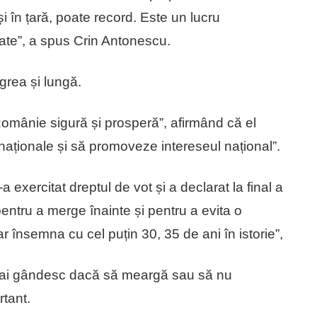
 în țară, poate record. Este un lucru
tate”, a spus Crin Antonescu.
rea și lungă.
Românie sigură și prosperă”, afirmând că el
 naționale și să promoveze intereseul național”.
exercitat dreptul de vot și a declarat la final a
pentru a merge înainte și pentru a evita o
r însemna cu cel puțin 30, 35 de ani în istorie”,
 mai gândesc dacă să meargă sau să nu
rtant.