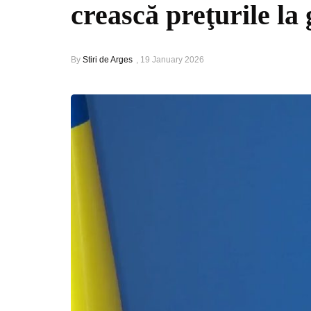
crească preţurile la
By
Stiri de Arges
,
19 January 2026