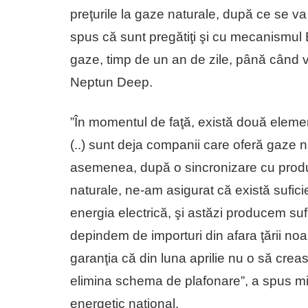
preţurile la gaze naturale, după ce se v
spus că sunt pregătiţi şi cu mecanismul B,
gaze, timp de un an de zile, până când
Neptun Deep.
”În momentul de faţă, există două elemen
(..) sunt deja companii care oferă gaze na
asemenea, după o sincronizare cu producă
naturale, ne-am asigurat că există suficie
energia electrică, şi astăzi producem sufi
depindem de importuri din afara ţării noa
garanţia că din luna aprilie nu o să crea
elimina schema de plafonare”, a spus m
energetic naţional.