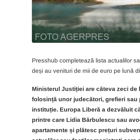
Presshub completează lista actualilor sau 
deși au venituri de mii de euro pe lună di
Ministerul Justiției are câteva zeci de
folosință unor judecători, grefieri sau
instituție. Europa Liberă a dezvăluit că
printre care Lidia Bărbulescu sau avo
apartamente și plătesc prețuri subve