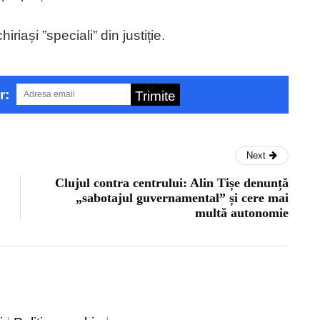
iriași ”speciali” din justiție.
r:
Trimite
Next
Clujul contra centrului: Alin Tișe denunță
„sabotajul guvernamental” și cere mai
multă autonomie