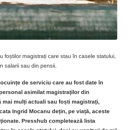
foștilor magistrați care stau în casele statului,
n salarii sau din pensii.
 locuințe de serviciu care au fost date în
 personal asimilat magistraților din
 mai mulți actuali sau foști magistrați,
cata Ingrid Mocanu dețin, pe viață, aceste
nționate. Presshub completează lista