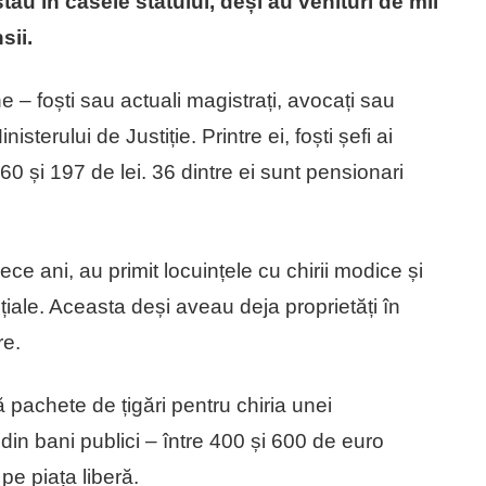
stau în casele statului, deși au venituri de mii
sii.
 – foști sau actuali magistrați, avocați sau
isterului de Justiție. Printre ei, foști șefi ai
 60 și 197 de lei. 36 dintre ei sunt pensionari
ce ani, au primit locuințele cu chirii modice și
nțiale. Aceasta deși aveau deja proprietăți în
re.
 pachete de țigări pentru chiria unei
 din bani publici – între 400 și 600 de euro
 pe piața liberă.