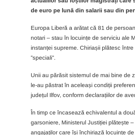
actualilor sau foștilor magistrați care 
de euro pe lună din salarii sau din pen
Europa Liberă a arătat că 81 de persoane
notari – stau în locuințe de serviciu ale Min
instanței supreme. Chiriașii plătesc între
”speciali”.
Unii au părăsit sistemul de mai bine de ze
le-au păstrat în aceleași condiții prefere
județul Ilfov, conform declarațiilor de ave
În timp ce încasează echivalentul a două
garsoniere, Ministerul Justiției plătește –
angajaților care își închiriază locuințe de