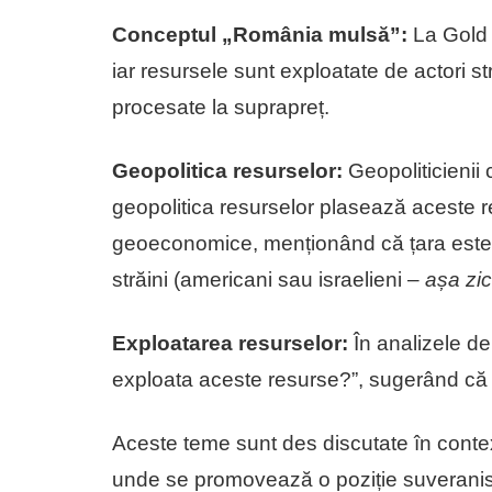
Conceptul „România mulsă”:
La Gold 
iar resursele sunt exploatate de actori s
procesate la suprapreț.
Geopolitica resurselor:
Geopoliticienii
geopolitica resurselor plasează aceste re
geoeconomice, menționând că țara este pr
străini (americani sau israelieni –
așa zic
Exploatarea resurselor:
În analizele de
exploata aceste resurse?”, sugerând că dec
Aceste teme sunt des discutate în context
unde se promovează o poziție suveranist