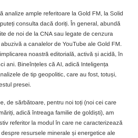
oferă analize ample referitoare la Gold FM, la Solid
uteți consulta dacă doriți. În general, abundă
ite de noi de la CNA sau legate de cenzura
și abuzivă a canalelor de YouTube ale Gold FM.
 implicarea noastră editorială, activă și acidă, în
ci ani. Bineînțeles că AI, adică Inteligența
alizele de tip geopolitic, care au fost, totuși,
estul presei.
 de sărbătoare, pentru noi toți (noi cei care
ăriți, adică întreaga familie de goldiști), am
tiv referitor la modul în care ne caracterizează
ba despre resursele minerale și energetice ale