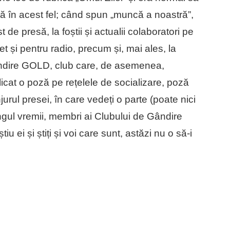
ă în acest fel; când spun „muncă a noastră”,
st de presă, la foștii și actualii colaboratori pe
t și pentru radio, precum și, mai ales, la
 Gândire GOLD, club care, de asemenea,
licat o poză pe rețelele de socializare, poză
urul presei, în care vedeți o parte (poate nici
ungul vremii, membri ai Clubului de Gândire
u ei și știți și voi care sunt, astăzi nu o să-i