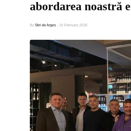
abordarea noastră e
By
Stiri de Arges
,
16 February 2026