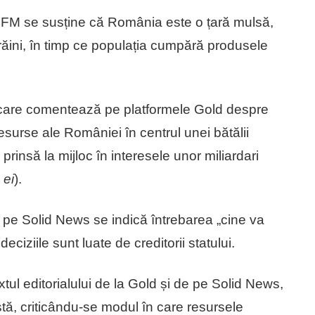
FM se susține că România este o țară mulsă,
trăini, în timp ce populația cumpără produsele
 care comentează pe platformele Gold despre
surse ale României în centrul unei bătălii
insă la mijloc în interesele unor miliardari
 ei
).
 pe Solid News se indică întrebarea „cine va
iziile sunt luate de creditorii statului.
ul editorialului de la Gold și de pe Solid News,
ă, criticându-se modul în care resursele