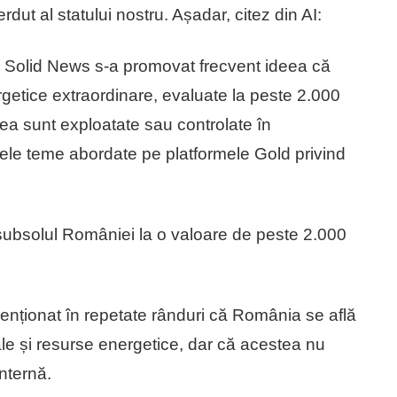
dut al statului nostru. Așadar, citez din AI:
ei Solid News s-a promovat frecvent ideea că
getice extraordinare, evaluate la peste 2.000
tea sunt exploatate sau controlate în
alele teme abordate pe platformele Gold privind
bsolul României la o valoare de peste 2.000
nționat în repetate rânduri că România se află
ale și resurse energetice, dar că acestea nu
internă.