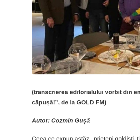
(transcrierea editorialului vorbit din 
căpușă!”, de la GOLD FM)
Autor: Cozmin Gușă
Ceea ce expun astăzi, prieteni goldiști, ț