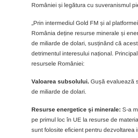
României și legătura cu suveranismul pier
„Prin intermediul Gold FM și al platform
România deține resurse minerale și ener
de miliarde de dolari, susținând că aces
detrimentul interesului național. Princip
resursele României:
Valoarea subsolului.
Gușă evaluează su
de miliarde de dolari.
Resurse energetice și minerale:
S-a me
pe primul loc în UE la resurse de materi
sunt folosite eficient pentru dezvoltarea 