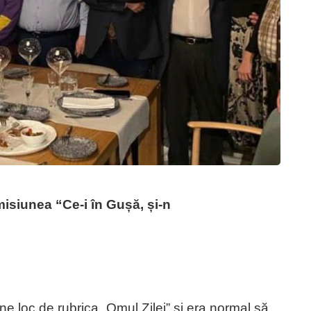
emisiunea “Ce-i în Gușă, și-n
ine loc de rubrica „Omul Zilei” și era normal să