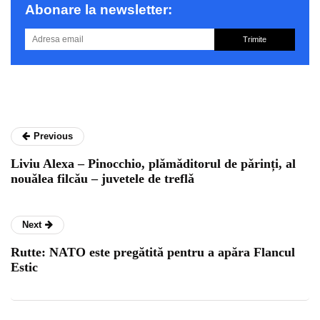
Abonare la newsletter:
Trimite
Previous
Liviu Alexa – Pinocchio, plǎmǎditorul de pǎrinți, al
nouǎlea filcǎu – juvetele de treflǎ
Next
Rutte: NATO este pregătită pentru a apăra Flancul
Estic