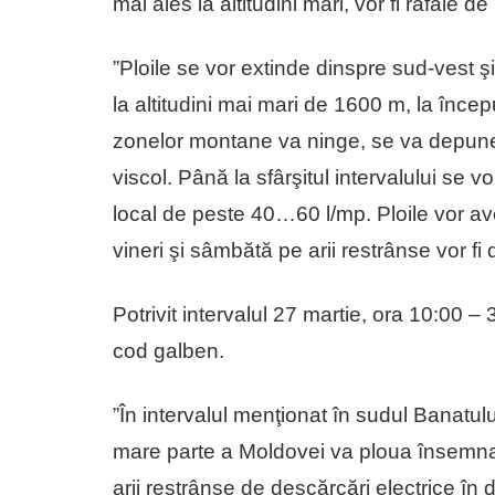
mai ales la altitudini mari, vor fi rafale
”Ploile se vor extinde dinspre sud-vest şi
la altitudini mai mari de 1600 m, la începu
zonelor montane va ninge, se va depune s
viscol. Până la sfârşitul intervalului se
local de peste 40…60 l/mp. Ploile vor ave
vineri şi sâmbătă pe arii restrânse vor fi
Potrivit intervalul 27 martie, ora 10:00 –
cod galben.
”În intervalul menţionat în sudul Banatul
mare parte a Moldovei va ploua însemnat c
arii restrânse de descărcări electrice în 