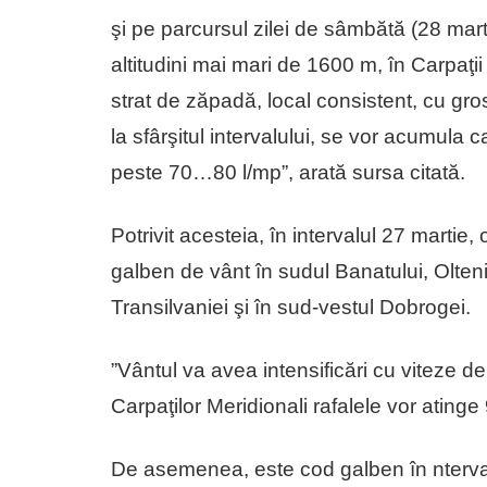
şi pe parcursul zilei de sâmbătă (28 martie
altitudini mai mari de 1600 m, în Carpaţi
strat de zăpadă, local consistent, cu gr
la sfârşitul intervalului, se vor acumula 
peste 70…80 l/mp”, arată sursa citată.
Potrivit acesteia, în intervalul 27 martie
galben de vânt în sudul Banatului, Olten
Transilvaniei şi în sud-vestul Dobrogei.
”Vântul va avea intensificări cu viteze de
Carpaţilor Meridionali rafalele vor ating
De asemenea, este cod galben în nterval