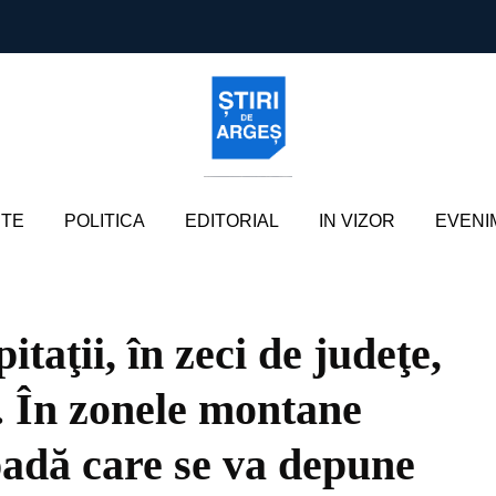
TE
POLITICA
EDITORIAL
IN VIZOR
EVENI
taţii, în zeci de judeţe,
. În zonele montane
ăpadă care se va depune