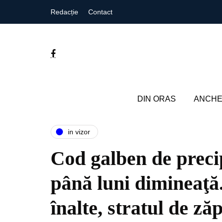
Redacție
Contact
DIN ORAS
ANCHE
in vizor
Cod galben de precipi
până luni dimineaţă
înalte, stratul de z