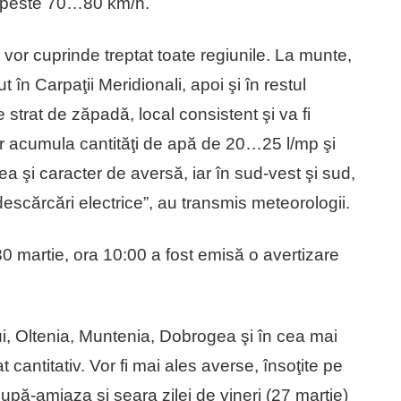
 de peste 70…80 km/h.
 vor cuprinde treptat toate regiunile. La munte,
t în Carpaţii Meridionali, apoi şi în restul
trat de zăpadă, local consistent şi va fi
 vor acumula cantităţi de apă de 20…25 l/mp şi
a şi caracter de aversă, iar în sud-vest şi sud,
 descărcări electrice”, au transmis meteorologii.
 30 martie, ora 10:00 a fost emisă o avertizare
ui, Oltenia, Muntenia, Dobrogea şi în cea mai
antitativ. Vor fi mai ales averse, însoţite pe
după-amiaza şi seara zilei de vineri (27 martie)