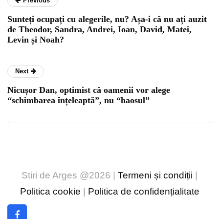
Previous
Sunteți ocupați cu alegerile, nu? Așa-i că nu ați auzit
de Theodor, Sandra, Andrei, Ioan, David, Matei,
Levin și Noah?
Next
Nicușor Dan, optimist că oamenii vor alege
“schimbarea înțeleaptă”, nu “haosul”
Stiri de Arges @2026 |
Termeni și condiții
|
Politica cookie
|
Politica de confidențialitate