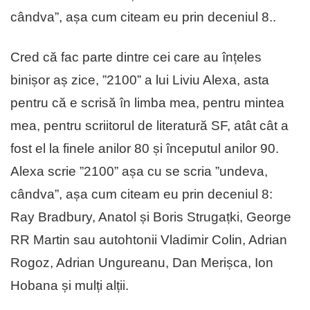
cândva”, așa cum citeam eu prin deceniul 8..
Cred că fac parte dintre cei care au înțeles
binișor aș zice, ”2100” a lui Liviu Alexa, asta
pentru că e scrisă în limba mea, pentru mintea
mea, pentru scriitorul de literatură SF, atât cât a
fost el la finele anilor 80 și începutul anilor 90.
Alexa scrie ”2100” așa cu se scria ”undeva,
cândva”, așa cum citeam eu prin deceniul 8:
Ray Bradbury, Anatol și Boris Strugațki, George
RR Martin sau autohtonii Vladimir Colin, Adrian
Rogoz, Adrian Ungureanu, Dan Merișca, Ion
Hobana și mulți alții.