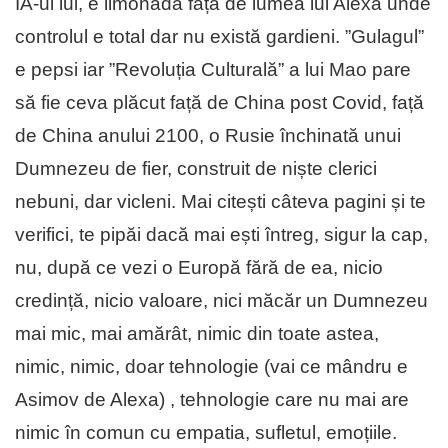
IA-ul lui, e limonadă față de lumea lui Alexa unde
controlul e total dar nu există gardieni. ”Gulagul”
e pepsi iar ”Revoluția Culturală” a lui Mao pare
să fie ceva plăcut față de China post Covid, față
de China anului 2100, o Rusie închinată unui
Dumnezeu de fier, construit de niște clerici
nebuni, dar vicleni. Mai citești câteva pagini și te
verifici, te pipăi dacă mai ești întreg, sigur la cap,
nu, după ce vezi o Europă fără de ea, nicio
credință, nicio valoare, nici măcăr un Dumnezeu
mai mic, mai amărât, nimic din toate astea,
nimic, nimic, doar tehnologie (vai ce mândru e
Asimov de Alexa) , tehnologie care nu mai are
nimic în comun cu empatia, sufletul, emoțiile.