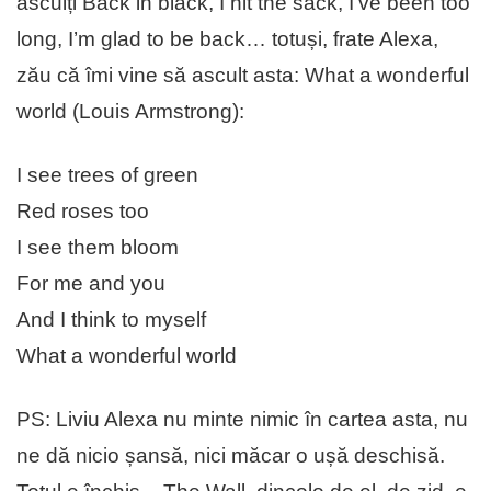
asculți Back in black, I hit the sack, I’ve been too
long, I’m glad to be back… totuși, frate Alexa,
zău că îmi vine să ascult asta: What a wonderful
world (Louis Armstrong):
I see trees of green
Red roses too
I see them bloom
For me and you
And I think to myself
What a wonderful world
PS: Liviu Alexa nu minte nimic în cartea asta, nu
ne dă nicio șansă, nici măcar o ușă deschisă.