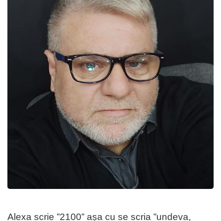
Alexa scrie ”2100” așa cu se scria ”undeva,