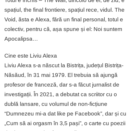
Totul e închis – The Wall, dincolo de el, de zid, e
spațiul, the final frontiere, spațiul rece, vidul. The
Void, ăsta e Alexa, fără un final personal, totul e
colectiv, pentru că, așa spune și el: Noi suntem
Apocalipsa…
Cine este Liviu Alexa
Liviu Alexa s-a născut la Bistrița, județul Bistrița-
Năsăud, în 31 mai 1979. El trebuia să ajungă
profesor de franceză, dar s-a făcut jurnalist de
investigații. În 2021, a debutat ca scriitor cu o
dublă lansare, cu volumul de non-ficțiune
“Dumnezeu mi-a dat like pe Facebook”, dar și cu
„Cum să ai orgasm în 3,5 pași”, o carte cu poezii