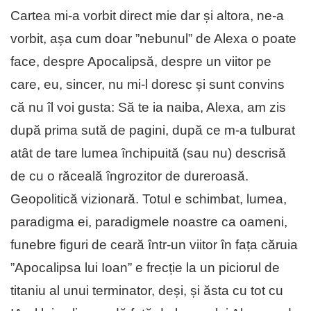
Cartea mi-a vorbit direct mie dar și altora, ne-a
vorbit, așa cum doar ”nebunul” de Alexa o poate
face, despre Apocalipsă, despre un viitor pe
care, eu, sincer, nu mi-l doresc și sunt convins
că nu îl voi gusta: Să te ia naiba, Alexa, am zis
după prima sută de pagini, după ce m-a tulburat
atât de tare lumea închipuită (sau nu) descrisă
de cu o răceală îngrozitor de dureroasă.
Geopolitică vizionară. Totul e schimbat, lumea,
paradigma ei, paradigmele noastre ca oameni,
funebre figuri de ceară într-un viitor în fața căruia
”Apocalipsa lui Ioan” e frecție la un piciorul de
titaniu al unui terminator, deși, și ăsta cu tot cu