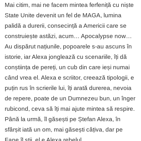
Mai citim, mai ne facem mintea ferfeniță cu niște
State Unite devenit un fel de MAGA, lumina
palidă a durerii, consecință a Americii care se
construiește astăzi, acum… Apocalypse now…
Au dispărut națiunile, popoarele s-au ascuns în
istorie, iar Alexa jonglează cu scenariile, îți dă
conștiința de pereți, un cub din care ieși numai
când vrea el. Alexa e scriitor, creează tipologii, e
puțin rus în scrierile lui, îți arată durerea, nevoia
de repere, poate de un Dumnezeu bun, un înger
rubicond, ceva să îți mai ajute mintea să respire.
Până la urmă, îl găsești pe Ștefan Alexa, în
sfârșit iată un om, mai găsești câțiva, dar pe
Fane îl știi, el e Alexa rebelul.