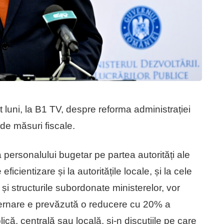
it luni, la B1 TV, despre reforma administrației
de măsuri fiscale.
personalului bugetar pe partea autorități ale
ficientizare și la autoritățile locale, și la cele
 și structurile subordonate ministerelor, vor
vernare e prevăzută o reducere cu 20% a
ică, centrală sau locală, și-n discuțiile pe care