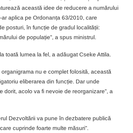
onturează această idee de reducere a numărului
-ar aplica pe Ordonanța 63/2010, care
 posturi, în funcție de gradul localității:
ărului de populație”, a spus ministrul.
la toată lumea la fel, a adăugat Cseke Attila.
și organigrama nu e complet folosită, această
gatoriu eliberarea din funcție. Dar unde
e dorit, acolo va fi nevoie de reorganizare”, a
erul Dezvoltării va pune în dezbatere publică
 „care cuprinde foarte multe măsuri”.