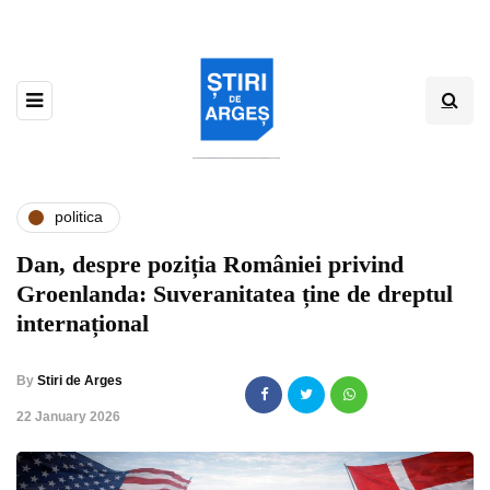
politica
Dan, despre poziția României privind
Groenlanda: Suveranitatea ține de dreptul
internațional
By
Stiri de Arges
,
22 January 2026