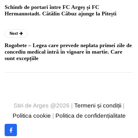
Schimb de portari între FC Argeș și FC
Hermannstadt. Cătălin Căbuz ajunge la Pitești
Next
Rogobete – Legea care prevede neplata primei zile de
concediu medical intră în vigoare în martie. Care
sunt excepțiile
Stiri de Arges @2026 |
Termeni și condiții
|
Politica cookie
|
Politica de confidențialitate