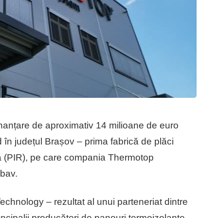
anțare de aproximativ 14 milioane de euro
ld în județul Brașov – prima fabrică de plăci
că (PIR), pe care compania Thermotop
mbav.
echnology – rezultat al unui parteneriat dintre
cipalii producători de panouri termoizolante