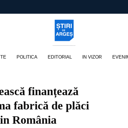
TE
POLITICA
EDITORIAL
IN VIZOR
EVENI
ască finanțează
fabrică de plăci
din România