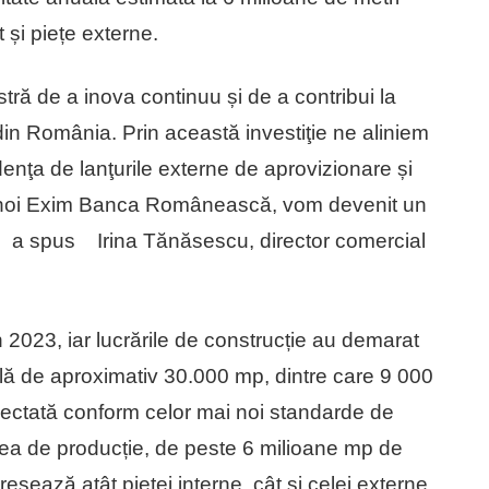
t și piețe externe.
tră de a inova continuu și de a contribui la
din România. Prin această investiţie ne aliniem
nţa de lanţurile externe de aprovizionare și
 noi Exim Banca Românească, vom devenit un
ie”, a spus Irina Tănăsescu, director comercial
 2023, iar lucrările de construcție au demarat
lă de aproximativ 30.000 mp, dintre care 9 000
oiectată conform celor mai noi standarde de
tea de producție, de peste 6 milioane mp de
ează atât pieței interne, cât și celei externe