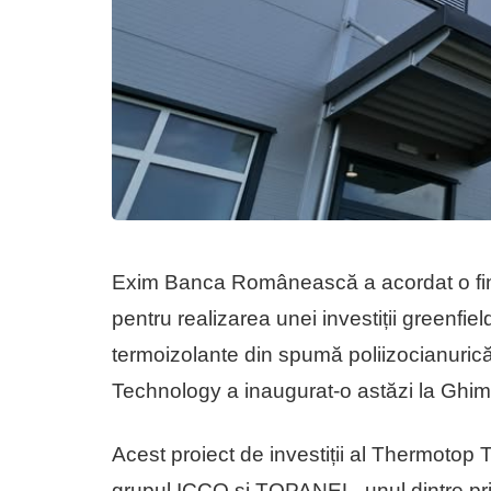
Exim Banca Românească a acordat o fin
pentru realizarea unei investiții greenfie
termoizolante din spumă poliizocianuri
Technology a inaugurat-o astăzi la Ghi
Acest proiect de investiții al Thermotop T
grupul ICCO și TOPANEL, unul dintre prin