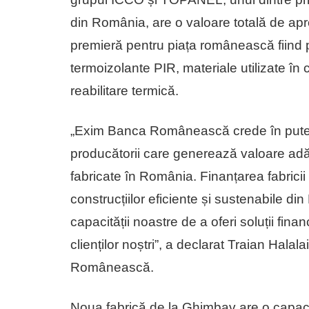
din România, are o valoare totală de apr
premieră pentru piața românească fiind p
termoizolante PIR, materiale utilizate în co
reabilitare termică.
„Exim Banca Românească crede în puterea
producătorii care generează valoare adă
fabricate în România. Finanțarea fabricii 
construcțiilor eficiente și sustenabile d
capacității noastre de a oferi soluții fin
clienților noștri”, a declarat Traian Hala
Românească.
Noua fabrică de la Ghimbav are o capaci