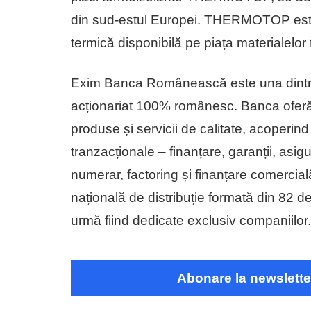
din sud-estul Europei. THERMOTOP este, 
termică disponibilă pe piața materialelor
Exim Banca Românească este una dintre
acționariat 100% românesc. Banca oferă
produse și servicii de calitate, acoperind 
tranzacționale – finanțare, garanții, asig
numerar, factoring și finanțare comerc
națională de distribuție formată din 82 d
urmă fiind dedicate exclusiv companiilor.
Abonare la newslette