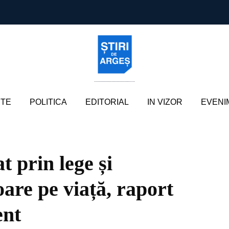
TE
POLITICA
EDITORIAL
IN VIZOR
EVENI
t prin lege și
oare pe viață, raport
ent