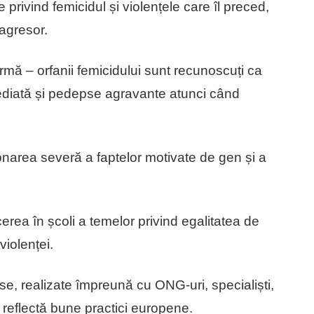
privind femicidul și violențele care îl preced,
–agresor.
urmă – orfanii femicidului sunt recunoscuți ca
mediată și pedepse agravante atunci când
ionarea severă a faptelor motivate de gen și a
erea în școli a temelor privind egalitatea de
violenței.
nse, realizate împreună cu ONG-uri, specialiști,
i reflectă bune practici europene.