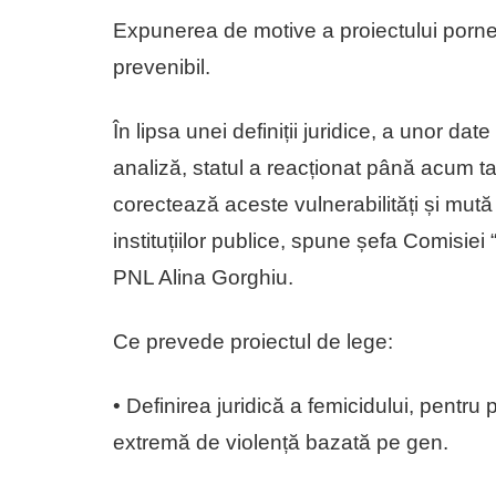
Expunerea de motive a proiectului porneșt
prevenibil.
În lipsa unei definiții juridice, a unor da
analiză, statul a reacționat până acum t
corectează aceste vulnerabilități și mută
instituțiilor publice, spune șefa Comisie
PNL Alina Gorghiu.
Ce prevede proiectul de lege:
• Definirea juridică a femicidului, pentr
extremă de violență bazată pe gen.