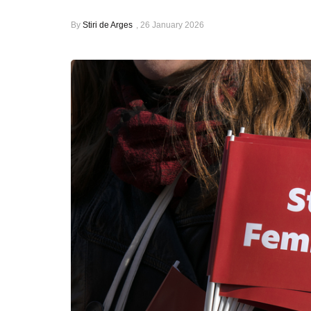
By
Stiri de Arges
,
26 January 2026