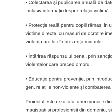
• Colectarea și publicarea anuală de date 
inclusiv informații despre relația victimă
• Protecție reală pentru copiii rămași în 
victime directe, cu măsuri de ocrotire i
violența are loc în prezența minorilor.
• Întărirea răspunsului penal, prin sancț
violențelor care preced omorul.
• Educație pentru prevenție, prin introduc
gen, relațiile non-violente și combaterea 
Proiectul este rezultatul unei munci exti
magistrați și profesioniști din domeniu, ș