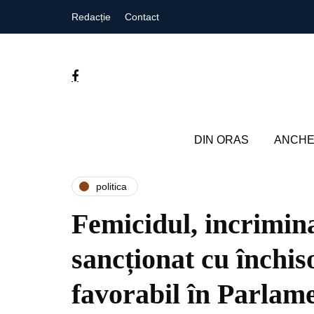
Redacție
Contact
DIN ORAS
ANCHE
politica
Femicidul, incrimina
sancționat cu închis
favorabil în Parlam