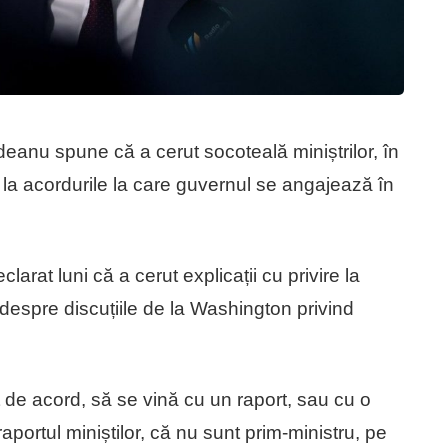
eanu spune că a cerut socoteală miniștrilor, în
e la acordurile la care guvernul se angajează în
rat luni că a cerut explicații cu privire la
espre discuțiile de la Washington privind
st de acord, să se vină cu un raport, sau cu o
portul miniștilor, că nu sunt prim-ministru, pe