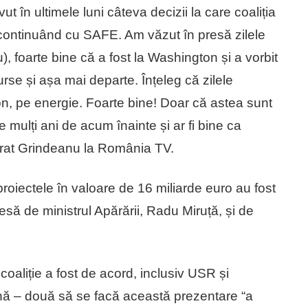
t în ultimele luni câteva decizii la care coaliția
 continuând cu SAFE. Am văzut în presă zilele
 foarte bine că a fost la Washington și a vorbit
rse și așa mai departe. Înțeleg că zilele
on, pe energie. Foarte bine! Doar că astea sunt
mulți ani de acum înainte și ar fi bine ca
larat Grindeanu la România TV.
proiectele în valoare de 16 miliarde euro au fost
esă de ministrul Apărării, Radu Miruță, și de
oaliție a fost de acord, inclusiv USR și
ână – două să se facă această prezentare “a