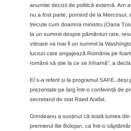
anumite decizii de politică externă. Am avu
nu a fost parte, pornind de la Mercosur,
trecute cum doamna ministru (Oana Țoiu),
la un summit despre pământuri rare, resu
viitoare va mai fi un summit la Washingt
lucruri care angajează România pe foarte 
românii să știe la ce se înhamă”, a dec
El s-a referit și la programul SAFE, deși 
prezentate pe larg într-o conferință de pr
secretarul de stat Raed Arafat.
Grindeanu a susținut că toată lumea din c
premierul Ilie Bolojan, ca într-o săptăm