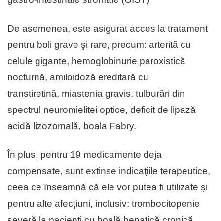
De asemenea, este asigurat acces la tratament
pentru boli grave şi rare, precum: arterită cu
celule gigante, hemoglobinurie paroxistică
nocturnă, amiloidoză ereditară cu
transtiretină, miastenia gravis, tulburări din
spectrul neuromielitei optice, deficit de lipază
acidă lizozomală, boala Fabry.
În plus, pentru 19 medicamente deja
compensate, sunt extinse indicaţiile terapeutice,
ceea ce înseamnă că ele vor putea fi utilizate şi
pentru alte afecţiuni, inclusiv: trombocitopenie
severă la pacienţi cu boală hepatică cronică,