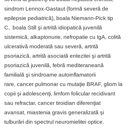
sindrom Lennox-Gastaut (formă severă de
epilepsie pediatrică), boala Niemann-Pick tip
C, boala Still şi artrită idiopatică juvenilă
sistemică, alkaptonurie, nefropatie cu IgA, colită
ulcerativă moderată sau severă, artrită
psoriazică, artrită asociată entezitei şi artrită
psoriazică juvenilă, febră mediteraneană
familială şi sindroame autoinflamatorii
rare, cancer pulmonar cu mutaţie BRAF, gliom la
copii şi adolescenţi, limfom folicular recidivant
sau refractar, cancer tiroidian diferenţiat
avansat, miastenia gravis generalizată şi
tulburări din spectrul neuromielitei optice.