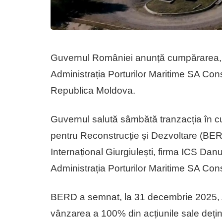
Guvernul României anunță cumpărarea, î
Administrația Porturilor Maritime SA Cons
Republica Moldova.
Guvernul salută sâmbătă tranzacția în c
pentru Reconstrucție și Dezvoltare (BER
Internațional Giurgiulești, firma ICS Da
Administrația Porturilor Maritime SA Con
BERD a semnat, la 31 decembrie 2025, 
vânzarea a 100% din acțiunile sale deți