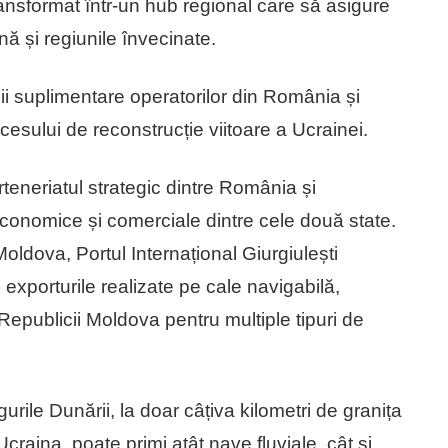
transformat într-un hub regional care să asigure
ă și regiunile învecinate.
ii suplimentare operatorilor din România și
esului de reconstrucție viitoare a Ucrainei.
teneriatul strategic dintre România și
conomice și comerciale dintre cele două state.
 Moldova, Portul Internațional Giurgiulești
exporturile realizate pe cale navigabilă,
Republicii Moldova pentru multiple tipuri de
 gurile Dunării, la doar câțiva kilometri de granița
craina, poate primi atât nave fluviale, cât și