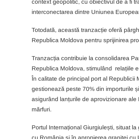
context geopolitic, cu obiectivul de a fi 
interconectarea dintre Uniunea European
Totodată, această tranzacție oferă pârgh
Republica Moldova pentru sprijinirea proc
Tranzacția contribuie la consolidarea Par
Republica Moldova, stimulând relațiile e
În calitate de principal port al Republicii
gestionează peste 70% din importurile și 
asigurând lanțurile de aprovizionare ale 
mărfuri.
Portul Internațional Giurgiulești, situat la
cu România și în apropierea graniței cu U