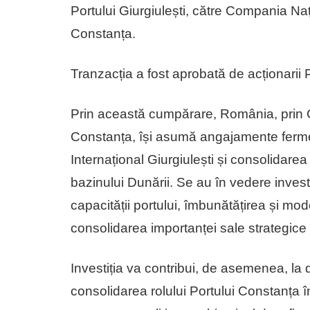
Portului Giurgiulești, către Compania Naț
Constanța.
Tranzacția a fost aprobată de acționarii 
Prin această cumpărare, România, prin C
Constanța, își asumă angajamente ferme 
Internațional Giurgiulești și consolidarea
bazinului Dunării. Se au în vedere invest
capacității portului, îmbunătățirea și mod
consolidarea importanței sale strategice
Investiția va contribui, de asemenea, la d
consolidarea rolului Portului Constanța î