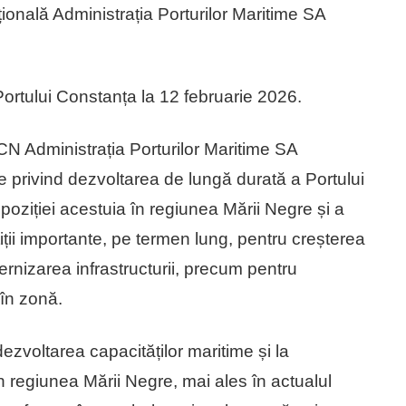
ională Administrația Porturilor Maritime SA
Portului Constanța la 12 februarie 2026.
N Administrația Porturilor Maritime SA
privind dezvoltarea de lungă durată a Portului
 poziției acestuia în regiunea Mării Negre și a
iții importante, pe termen lung, pentru creșterea
ernizarea infrastructurii, precum pentru
 în zonă.
ezvoltarea capacităților maritime și la
n regiunea Mării Negre, mai ales în actualul