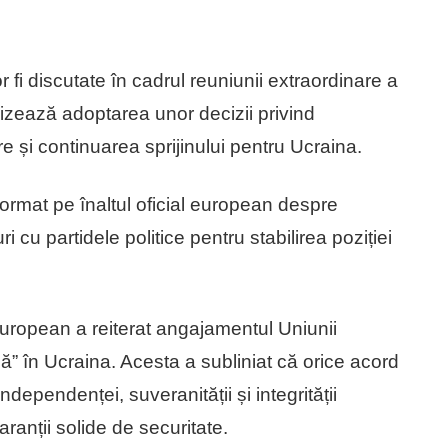
r fi discutate în cadrul reuniunii extraordinare a
vizează adoptarea unor decizii privind
e și continuarea sprijinului pentru Ucraina.
format pe înaltul oficial european despre
i cu partidele politice pentru stabilirea poziției
European a reiterat angajamentul Uniunii
ă” în Ucraina. Acesta a subliniat că orice acord
ependenței, suveranității și integrității
aranții solide de securitate.