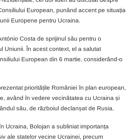
Consiliului European, punând accent pe situația
niunii Europene pentru Ucraina.
 António Costa de sprijinul său pentru o
l Uniunii. În acest context, el a salutat
nsiliului European din 6 martie, considerând-o
ezentat prioritățile României în plan european,
nale, având în vedere vecinătatea cu Ucraina și
rândul său, de războiul declanșat de Rusia.
în Ucraina, Bolojan a subliniat importanța
siv ale statelor vecine Ucrainei, precum