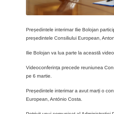
Președintele interimar Ilie Bolojan parti
președintele Consiliului European, Anto
Ilie Bolojan va lua parte la această vid
Videoconferința precede reuniunea Consi
pe 6 martie.
Președintele interimar a avut marți o con
European, António Costa.
Potrivit unui comunicat al Administrației 