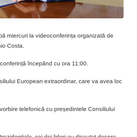
cipă miercuri la videoconferința organizată de
nio Costa.
eoconferință începând cu ora 11:00.
liului European extraordinar, care va avea loc
vorbire telefonică cu președintele Consiliului
Prezidențiale, cei doi lideri au discutat despre