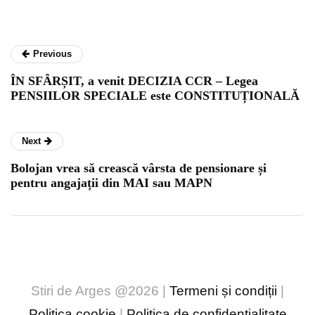
Previous
ÎN SFÂRȘIT, a venit DECIZIA CCR – Legea
PENSIILOR SPECIALE este CONSTITUȚIONALĂ
Next
Bolojan vrea să crească vârsta de pensionare și
pentru angajații din MAI sau MAPN
Stiri de Arges @2026 |
Termeni și condiții
|
Politica cookie
|
Politica de confidențialitate