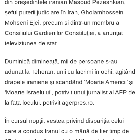
din președintele iranian Masoud Pezeshkian,
șeful puterii judiciare în Iran, Gholamhossein
Mohseni Ejei, precum și dintr-un membru al
Consiliului Gardienilor Constituției, a anunțat
televiziunea de stat.
Duminică dimineață, mii de persoane s-au
adunat la Teheran, unii cu lacrimi în ochi, agitând
drapele iraniene și scandând ‘Moarte Americii’ și
‘Moarte Israelului’, potrivit unui jurnalist al AFP de
la fața locului, potrivit agerpres.ro.
În cursul nopții, vestea privind dispariția celui
care a condus Iranul cu o mână de fier timp de