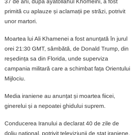
37 de ani, după ayatollahul Khomeini, a fost
primită cu aplauze și aclamații pe străzi, potrivit
unor martori.
Moartea lui Ali Khamenei a fost anunțată în jurul
orei 21:30 GMT, sâmbătă, de Donald Trump, din
reședința sa din Florida, unde superviza
campania militară care a schimbat fața Orientului
Mijlociu.
Media iraniene au anunțat și moartea fiicei,
ginerelui și a nepoatei ghidului suprem.
Conducerea Iranului a declarat 40 de zile de
doliu național, potrivit televiziunii de stat iraniene.