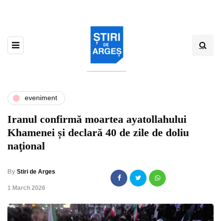
eveniment
Iranul confirmă moartea ayatollahului
Khamenei și declară 40 de zile de doliu
naţional
By
Stiri de Arges
,
1 March 2026