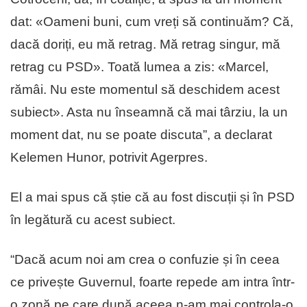
dat: «Oameni buni, cum vreți să continuăm? Că,
dacă doriți, eu mă retrag. Mă retrag singur, mă
retrag cu PSD». Toată lumea a zis: «Marcel,
rămâi. Nu este momentul să deschidem acest
subiect». Asta nu înseamnă că mai târziu, la un
moment dat, nu se poate discuta”, a declarat
Kelemen Hunor, potrivit Agerpres.
El a mai spus că știe că au fost discuții și în PSD
în legătură cu acest subiect.
“Dacă acum noi am crea o confuzie și în ceea
ce privește Guvernul, foarte repede am intra într-
o zonă pe care după aceea n-am mai controla-o