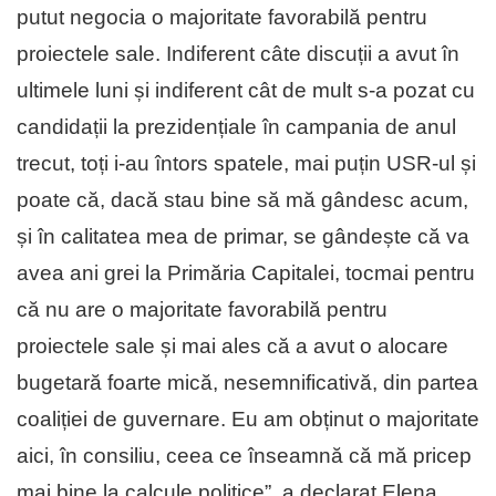
putut negocia o majoritate favorabilă pentru
proiectele sale. Indiferent câte discuții a avut în
ultimele luni și indiferent cât de mult s-a pozat cu
candidații la prezidențiale în campania de anul
trecut, toți i-au întors spatele, mai puțin USR-ul și
poate că, dacă stau bine să mă gândesc acum,
și în calitatea mea de primar, se gândește că va
avea ani grei la Primăria Capitalei, tocmai pentru
că nu are o majoritate favorabilă pentru
proiectele sale și mai ales că a avut o alocare
bugetară foarte mică, nesemnificativă, din partea
coaliției de guvernare. Eu am obținut o majoritate
aici, în consiliu, ceea ce înseamnă că mă pricep
mai bine la calcule politice”, a declarat Elena