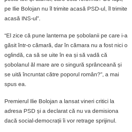
pe Ilie Bolojan nu îl trimite acasă PSD-ul, îl trimite
acasă INS-ul”.
“El zice că pune lanterna pe șobolanii pe care i-a
găsit într-o cămară, dar în cămara nu a fost nici o
oglindă, ca să se uite în ea și să vadă că
șobolanul ăl mare are o singură sprânceană și
se uită încruntat către poporul român?”, a mai
spus ea.
Premierul Ilie Bolojan a lansat vineri critici la
adresa PSD și a declarat că nu va demisiona
dacă social-democrații îi vor retrage sprijinul.