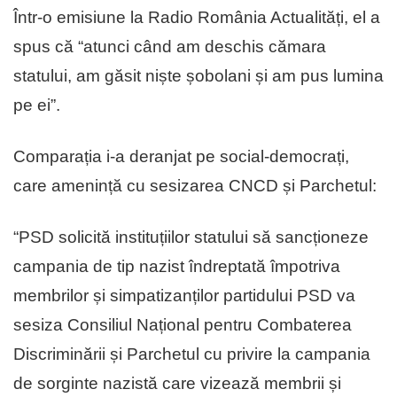
Într-o emisiune la Radio România Actualități, el a
spus că “atunci când am deschis cămara
statului, am găsit niște șobolani și am pus lumina
pe ei”.
Comparația i-a deranjat pe social-democrați,
care amenință cu sesizarea CNCD și Parchetul:
“PSD solicită instituțiilor statului să sancționeze
campania de tip nazist îndreptată împotriva
membrilor și simpatizanților partidului PSD va
sesiza Consiliul Național pentru Combaterea
Discriminării și Parchetul cu privire la campania
de sorginte nazistă care vizează membrii și