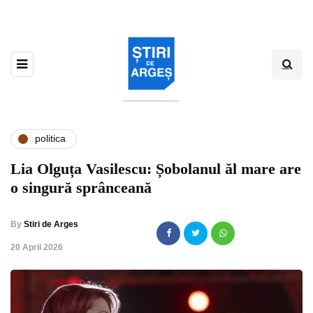
politica
Lia Olguța Vasilescu: Șobolanul ăl mare are
o singură sprânceană
By
Stiri de Arges
,
20 April 2026