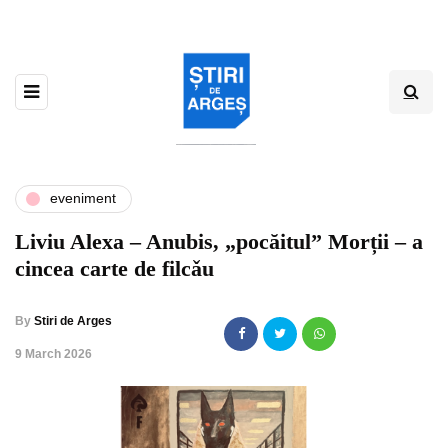
eveniment
Liviu Alexa – Anubis, „pocăitul” Morții – a
cincea carte de filcǎu
By
Stiri de Arges
,
9 March 2026