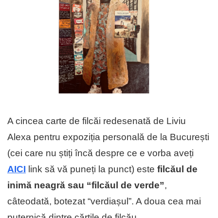
A cincea carte de filcăi redesenată de Liviu
Alexa pentru expoziția personală de la București
(cei care nu știți încă despre ce e vorba aveți
AICI
link să vă puneți la punct) este
filcăul de
inimă neagră sau “filcăul de verde”
,
câteodată, botezat “verdiașul”. A doua cea mai
puternică dintre cărțile de filcău.