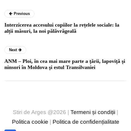
Previous
Interzicerea accesului copiilor la rețelele sociale: la
alții măsuri, la noi pălăvrăgeală
Next
ANM – Ploi, în cea mai mare parte a ţării, lapoviţă şi
ninsori în Moldova şi estul Transilvaniei
Stiri de Arges @2026 |
Termeni și condiții
|
Politica cookie
|
Politica de confidențialitate