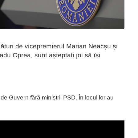
lături de vicepremierul Marian Neacșu și
adu Oprea, sunt așteptați joi să își
de Guvern fără miniștrii PSD. În locul lor au