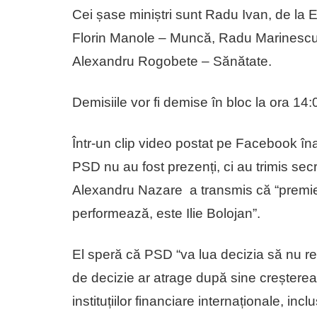
Cei șase miniștri sunt Radu Ivan, de la E
Florin Manole – Muncă, Radu Marinescu – 
Alexandru Rogobete – Sănătate.
Demisiile vor fi demise în bloc la ora 14:0
Într-un clip video postat pe Facebook îna
PSD nu au fost prezenți, ci au trimis secr
Alexandru Nazare a transmis că “premier
performează, este Ilie Bolojan”.
El speră că PSD “va lua decizia să nu ret
de decizie ar atrage după sine creșterea c
instituțiilor financiare internaționale, incl