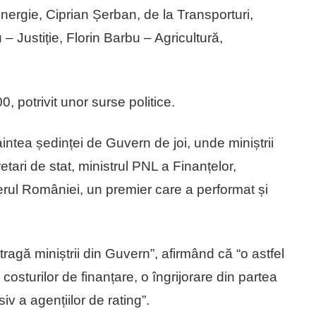
nergie, Ciprian Șerban, de la Transporturi,
Justiție, Florin Barbu – Agricultură,
0, potrivit unor surse politice.
intea ședinței de Guvern de joi, unde miniștrii
etari de stat, ministrul PNL a Finanțelor,
ul României, un premier care a performat și
ragă miniștrii din Guvern”, afirmând că “o astfel
osturilor de finanțare, o îngrijorare din partea
usiv a agențiilor de rating”.