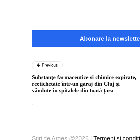
Abonare la newslette
Previous
Substanţe farmaceutice si chimice expirate,
reetichetate într-un garaj din Cluj și
vândute în spitalele din toată țara
Stiri de Arges @2026 |
Termeni și condiți