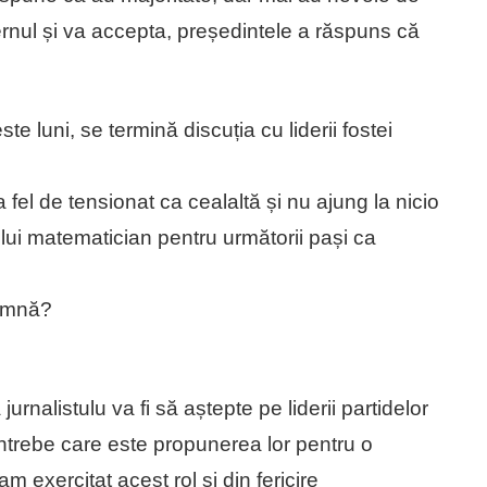
rnul și va accepta, președintele a răspuns că
te luni, se termină discuția cu liderii fostei
fel de tensionat ca cealaltă și nu ajung la nicio
lui matematician pentru următorii pași ca
oamnă?
rnalistulu va fi să aștepte pe liderii partidelor
i întrebe care este propunerea lor pentru o
am exercitat acest rol și din fericire