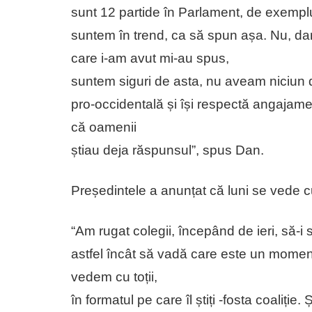
sunt 12 partide în Parlament, de exemplu.
suntem în trend, ca să spun așa. Nu, dar
care i-am avut mi-au spus,
suntem siguri de asta, nu aveam niciun d
pro-occidentală și își respectă angajame
că oamenii
știau deja răspunsul”, spus Dan.
Președintele a anunțat că luni se vede cu l
“Am rugat colegii, începând de ieri, să-i s
astfel încât să vadă care este un moment
vedem cu toții,
în formatul pe care îl știți -fosta coaliți