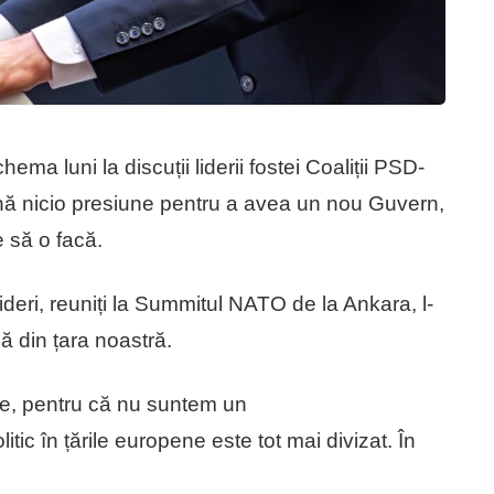
a luni la discuții liderii fostei Coaliții PSD-
 nicio presiune pentru a avea un nou Guvern,
e să o facă.
lideri, reuniți la Summitul NATO de la Ankara, l-
că din țara noastră.
tate, pentru că nu suntem un
tic în țările europene este tot mai divizat. În