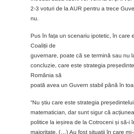
2-3 voturi de la AUR pentru a trece Guve
nu.
Pus în fața un scenariu ipotetic, în care es
Coaliții de
guvernare, poate că se termină sau nu la 
concluzie, care este strategia președinte
România să
poată avea un Guvern stabil până în t
“Nu știu care este strategia președintelui
matematician, dar sunt sigur că acțiunea ju
politice la ieșirea de la Cotroceni și să-
majoritate. (…) Au fost situații în care mi-