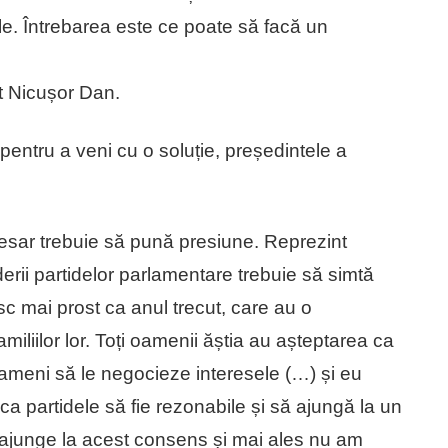
abile. Întrebarea este ce poate să facă un
at Nicușor Dan.
pentru a veni cu o soluție, președintele a
esar trebuie să pună presiune. Reprezint
derii partidelor parlamentare trebuie să simtă
c mai prost ca anul trecut, care au o
familiilor lor. Toți oamenii ăștia au așteptarea ca
 oameni să le negocieze interesele (…) și eu
 ca partidele să fie rezonabile și să ajungă la un
ajunge la acest consens și mai ales nu am