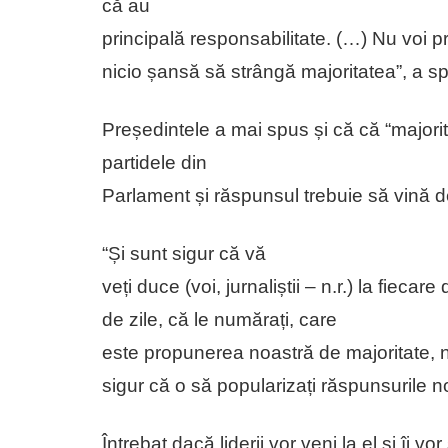
că au
principală responsabilitate. (…) Nu voi 
nicio șansă să strângă majoritatea”, a s
Președintele a mai spus și că că “majorit
partidele din
Parlament și răspunsul trebuie să vină de 
“Și sunt sigur că vă
veți duce (voi, jurnaliștii – n.r.) la fiecare
de zile, că le numărați, care
este propunerea noastră de majoritate, nu
sigur că o să popularizați răspunsurile n
Întrebat dacă liderii vor veni la el și îi 