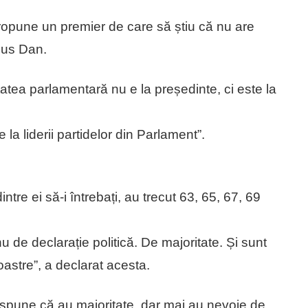
propune un premier de care să știu că nu are
pus Dan.
atea parlamentară nu e la președinte, ci este la
la liderii partidelor din Parlament”.
 dintre ei să-i întrebați, au trecut 63, 65, 67, 69
 de declarație politică. De majoritate. Și sunt
oastre”, a declarat acesta.
vor spune că au majoritate, dar mai au nevoie de