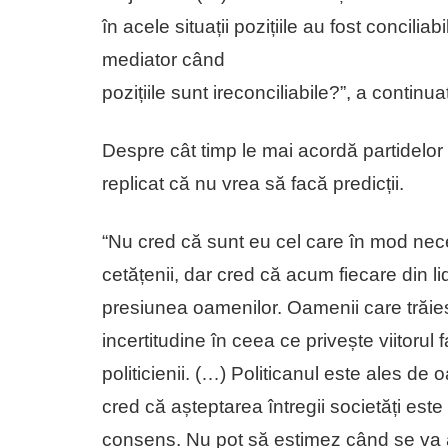
în acele situații pozițiile au fost concili
mediator când
pozițiile sunt ireconciliabile?”, a continu
Despre cât timp le mai acordă partidelor 
replicat că nu vrea să facă predicții.
“Nu cred că sunt eu cel care în mod nec
cetățenii, dar cred că acum fiecare din li
presiunea oamenilor. Oamenii care trăies
incertitudine în ceea ce privește viitorul 
politicienii. (…) Politicanul este ales de
cred că așteptarea întregii societăți este
consens. Nu pot să estimez când se va 