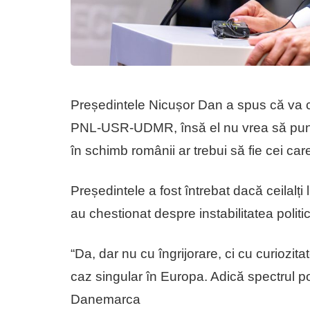
Președintele Nicușor Dan a spus că va chem
PNL-USR-UDMR, însă el nu vrea să pună
în schimb românii ar trebui să fie cei car
Președintele a fost întrebat dacă ceilalți 
au chestionat despre instabilitatea politi
“Da, dar nu cu îngrijorare, ci cu curiozi
caz singular în Europa. Adică spectrul poli
Danemarca