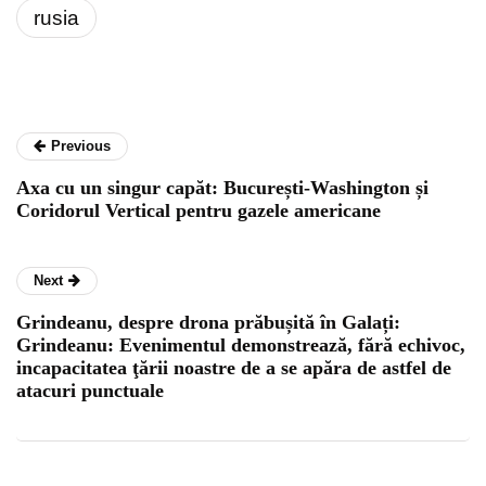
rusia
Previous
Axa cu un singur capăt: București-Washington și
Coridorul Vertical pentru gazele americane
Next
Grindeanu, despre drona prăbușită în Galați:
Grindeanu: Evenimentul demonstrează, fără echivoc,
incapacitatea ţării noastre de a se apăra de astfel de
atacuri punctuale