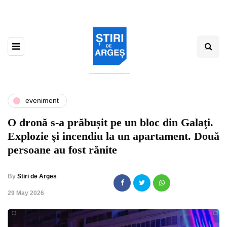
eveniment
O dronă s-a prăbușit pe un bloc din Galaţi.
Explozie şi incendiu la un apartament. Două
persoane au fost rănite
By
Stiri de Arges
,
29 May 2026