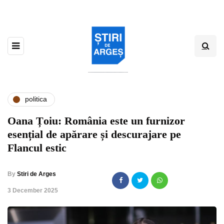
politica
Oana Țoiu: România este un furnizor
esențial de apărare și descurajare pe
Flancul estic
By
Stiri de Arges
,
3 December 2025