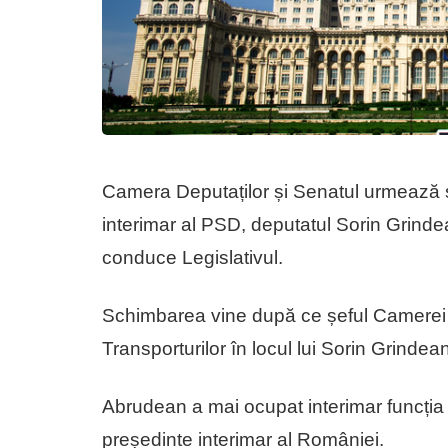
Camera Deputaților și Senatul urmează să
interimar al PSD, deputatul Sorin Grind
conduce Legislativul.
Schimbarea vine după ce șeful Camerei D
Transporturilor în locul lui Sorin Grindean
Abrudean a mai ocupat interimar funcția î
președinte interimar al României.