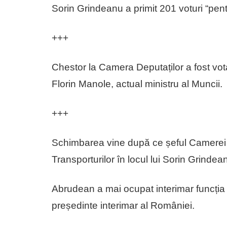
Sorin Grindeanu a primit 201 voturi “pentr
+++
Chestor la Camera Deputaților a fost vota
Florin Manole, actual ministru al Muncii.
+++
Schimbarea vine după ce șeful Camerei D
Transporturilor în locul lui Sorin Grindean
Abrudean a mai ocupat interimar funcția î
președinte interimar al României.