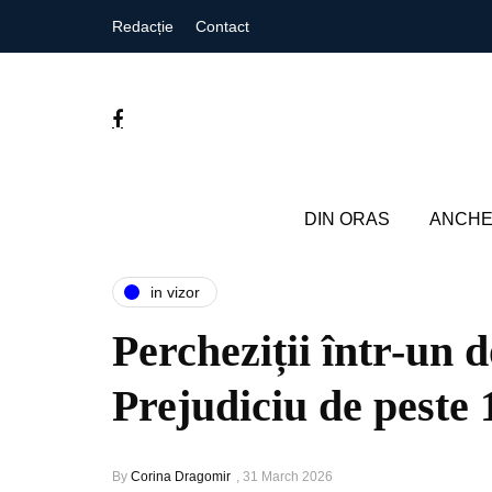
Redacție
Contact
DIN ORAS
ANCHE
in vizor
Percheziții într-un d
Prejudiciu de peste 
By
Corina Dragomir
,
31 March 2026