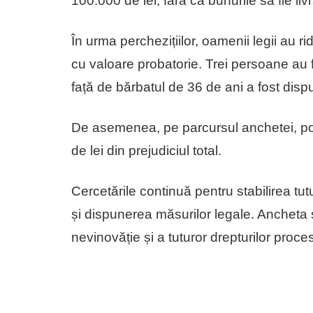
100.000 de lei, fără ca bunurile să fie li
În urma perchezițiilor, oamenii legii au r
cu valoare probatorie. Trei persoane au fo
față de bărbatul de 36 de ani a fost disp
De asemenea, pe parcursul anchetei, pol
de lei din prejudiciul total.
Cercetările continuă pentru stabilirea tut
și dispunerea măsurilor legale. Ancheta
nevinovăție și a tuturor drepturilor proc