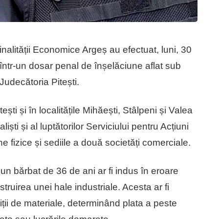
minalității Economice Argeș au efectuat, luni, 30
 într-un dosar penal de înșelăciune aflat sub
udecătoria Pitești.
ești și în localitățile Mihăești, Stâlpeni și Valea
aliști și al luptătorilor Serviciului pentru Acțiuni
e fizice și sediile a două societăți comerciale.
, un bărbat de 36 de ani ar fi indus în eroare
ruirea unei hale industriale. Acesta ar fi
ții de materiale, determinând plata a peste