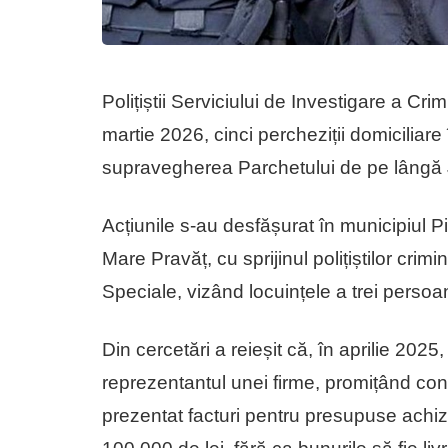
Polițiștii Serviciului de Investigare a Cri
martie 2026, cinci percheziții domiciliare
supravegherea Parchetului de pe lângă J
Acțiunile s-au desfășurat în municipiul Pit
Mare Pravăț, cu sprijinul polițiștilor crimin
Speciale, vizând locuințele a trei persoan
Din cercetări a reieșit că, în aprilie 2025
reprezentantul unei firme, promițând const
prezentat facturi pentru presupuse achizi