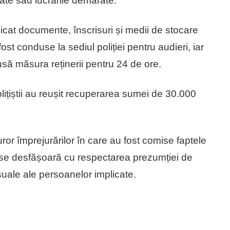
vrate sau lucrările demarate.
idicat documente, înscrisuri și medii de stocare
st conduse la sediul poliției pentru audieri, iar
usă măsura reținerii pentru 24 de ore.
ițiștii au reușit recuperarea sumei de 30.000
uror împrejurărilor în care au fost comise faptele
 se desfășoară cu respectarea prezumției de
esuale ale persoanelor implicate.