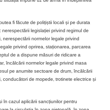
d situația impune uz de armă în îndeplinirea
ea fi făcute de polițiștii locali și pe durata
 nerespectării legislației privind regimul de
i, nerespectării normelor legale privind
legale privind oprirea, staționarea, parcarea
reptul de a dispune măsuri de ridicare a
r, încălcării normelor legale privind masa
sul pe anumite sectoare de drum, încălcării
ti, conducători de mopede, trotinete electrice și
 și în cazul aplicării sancțiunilor pentru
oare la circulația în zona pietonală, în zona