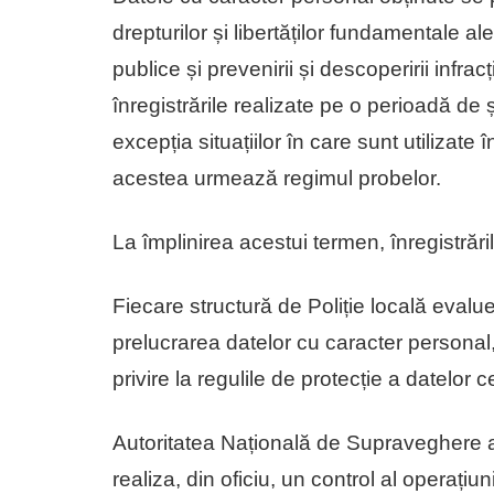
drepturilor și libertăților fundamentale ale
publice și prevenirii și descoperirii infracț
înregistrările realizate pe o perioadă de 
excepția situațiilor în care sunt utilizate
acestea urmează regimul probelor.
La împlinirea acestui termen, înregistrăril
Fiecare structură de Poliție locală evalu
prelucrarea datelor cu caracter personal, i
privire la regulile de protecție a datelor 
Autoritatea Națională de Supraveghere a
realiza, din oficiu, un control al operațiu