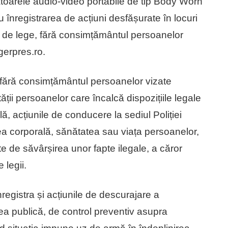
stratoarele audio-video portabile de tip Body Worn
u înregistrarea de acțiuni desfășurate în locuri
te de lege, fără consimțământul persoanelor
agerpres.ro.
tra fără consimțământul persoanelor vizate
ității persoanelor care încalcă dispozițiile legale
lă, acțiunile de conducere la sediul Poliției
atea corporală, sănătatea sau viața persoanelor,
e de săvârșirea unor fapte ilegale, a căror
e legii.
nregistra și acțiunile de descurajare a
tea publică, de control preventiv asupra