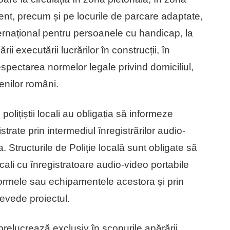
ent, precum și pe locurile de parcare adaptate,
ernațional pentru persoanele cu handicap, la
ii executării lucrărilor în construcții, în
spectarea normelor legale privind domiciliul,
țenilor români.
olițiștii locali au obligația să informeze
rate prin intermediul înregistrărilor audio-
Structurile de Poliție locală sunt obligate să
ocali cu înregistratoare audio-video portabile
formele sau echipamentele acestora și prin
revede proiectul.
relucrează exclusiv în scopurile apărării