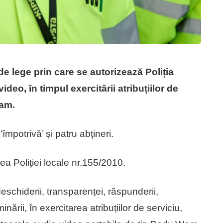
de lege prin care se autorizează Poliția
ideo, în timpul exercitării atribuțiilor de
cam.
împotrivă’ și patru abțineri.
a Poliției locale nr.155/2010.
, deschiderii, transparenței, răspunderii,
minării, în exercitarea atribuțiilor de serviciu,