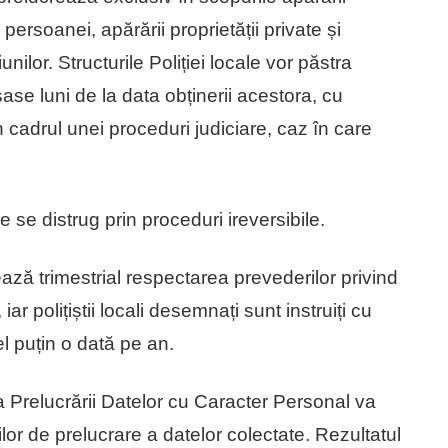
 persoanei, apărării proprietății private și
iunilor. Structurile Poliției locale vor păstra
șase luni de la data obținerii acestora, cu
 în cadrul unei proceduri judiciare, caz în care
e se distrug prin proceduri ireversibile.
ează trimestrial respectarea prevederilor privind
ar polițiștii locali desemnați sunt instruiți cu
cel puțin o dată pe an.
 Prelucrării Datelor cu Caracter Personal va
nilor de prelucrare a datelor colectate. Rezultatul