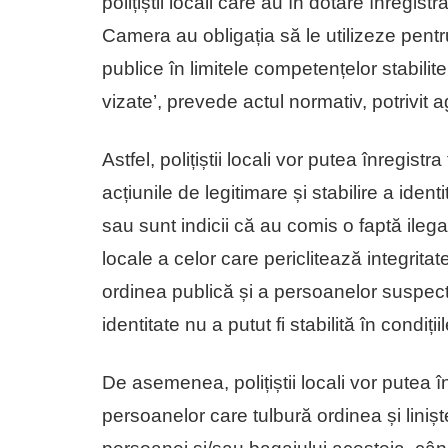
polițiștii locali care au în dotare înregi
Camera au obligația să le utilizeze pentr
publice în limitele competențelor stabili
vizate’, prevede actul normativ, potrivit 
Astfel, polițiștii locali vor putea înregis
acțiunile de legitimare și stabilire a ident
sau sunt indicii că au comis o faptă ilega
locale a celor care periclitează integrit
ordinea publică și a persoanelor suspect
identitate nu a putut fi stabilită în condițiil
De asemenea, polițiștii locali vor putea î
persoanelor care tulbură ordinea și liniș