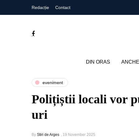
Redacție
Contact
DIN ORAS
ANCHE
eveniment
Polițiștii locali vo
uri
By
Stiri de Arges
,
19 November 2025