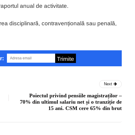
raportul anual de activitate.
ea disciplinară, contravențională sau penală,
r:
Trimite
Next
Poiectul privind pensiile magistraților –
70% din ultimul salariu net și o tranziție de
15 ani. CSM cere 65% din brut