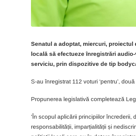
Senatul a adoptat, miercuri, proiectul 
locală să efectueze înregistrări audio-v
serviciu, prin dispozitive de tip body
S-au înregistrat 112 voturi ‘pentru’, două ‘
Propunerea legislativă completează Lege
‘În scopul aplicării principiilor încrederii
responsabilității, imparțialității și nediscri