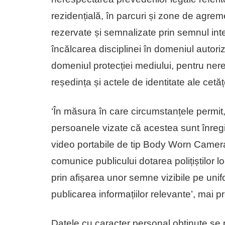
rezidențială, în parcuri și zone de agrem
rezervate și semnalizate prin semnul int
încălcarea disciplinei în domeniul autorizăr
domeniul protecției mediului, pentru nere
reședința și actele de identitate ale cetă
‘În măsura în care circumstanțele permit, p
persoanele vizate că acestea sunt înregist
video portabile de tip Body Worn Camera. 
comunice publicului dotarea polițiștilor l
prin afișarea unor semne vizibile pe uni
publicarea informațiilor relevante’, mai p
Datele cu caracter personal obținute se p