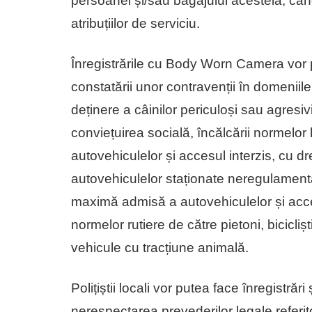
persoanei și/sau bagajului acesteia, cân
atribuțiilor de serviciu.
Înregistrările cu Body Worn Camera vor put
constatării unor contravenții în domeniile:
deținere a câinilor periculoși sau agresiv
conviețuirea socială, încălcării normelor 
autovehiculelor și accesul interzis, cu d
autovehiculelor staționate neregulamenta
maximă admisă a autovehiculelor și acce
normelor rutiere de către pietoni, bicicliș
vehicule cu tracțiune animală.
Polițiștii locali vor putea face înregistrări
nerespectarea prevederilor legale referit