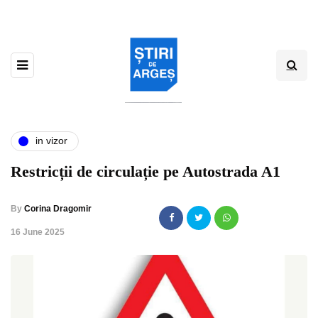
in vizor
Restricții de circulație pe Autostrada A1
By
Corina Dragomir
,
16 June 2025