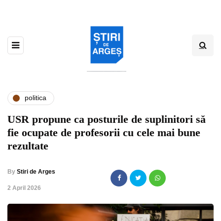
politica
USR propune ca posturile de suplinitori să
fie ocupate de profesorii cu cele mai bune
rezultate
By
Stiri de Arges
,
2 April 2026