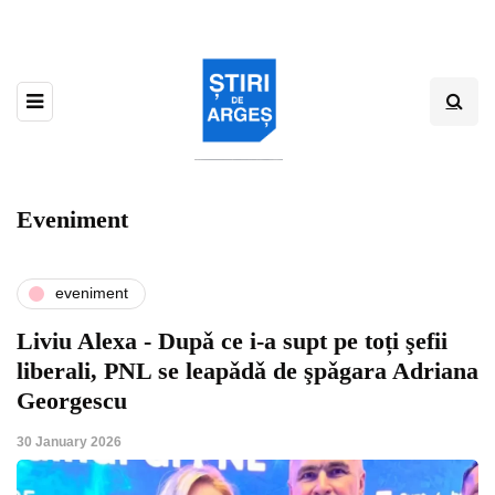
Eveniment
eveniment
Liviu Alexa - Dupǎ ce i-a supt pe toți şefii
liberali, PNL se leapǎdǎ de şpǎgara Adriana
Georgescu
30 January 2026