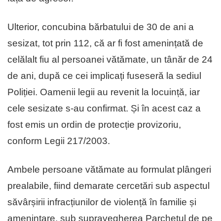
Ulterior, concubina bărbatului de 30 de ani a
sesizat, tot prin 112, că ar fi fost amenințată de
celălalt fiu al persoanei vătămate, un tânăr de 24
de ani, după ce cei implicați fuseseră la sediul
Poliției. Oamenii legii au revenit la locuință, iar
cele sesizate s-au confirmat. Și în acest caz a
fost emis un ordin de protecție provizoriu,
conform Legii 217/2003.
Ambele persoane vătămate au formulat plângeri
prealabile, fiind demarate cercetări sub aspectul
săvârșirii infracțiunilor de violență în familie și
amenințare, sub supravegherea Parchetul de pe