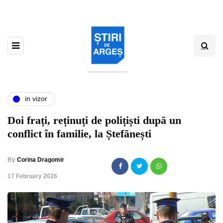
in vizor
Doi frați, reținuți de polițiști după un
conflict în familie, la Ștefănești
By
Corina Dragomir
,
17 February 2026