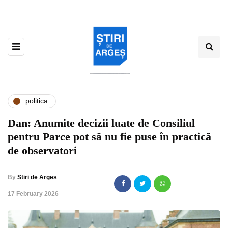
politica
Dan: Anumite decizii luate de Consiliul
pentru Parce pot să nu fie puse în practică
de observatori
By
Stiri de Arges
,
17 February 2026