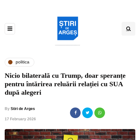
politica
Nicio bilaterală cu Trump, doar speranțe
pentru întărirea reluării relației cu SUA
după alegeri
By
Stiri de Arges
,
17 February 2026