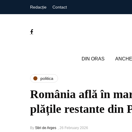
Redacție
Contact
DIN ORAS
ANCHE
politica
România află în mar
plățile restante di
By
Stiri de Arges
,
26 February 2026