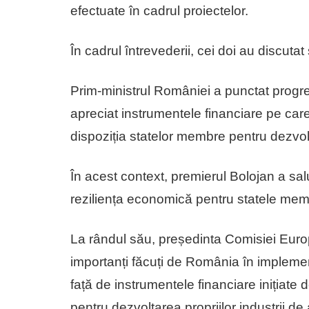
efectuate în cadrul proiectelor.
În cadrul întrevederii, cei doi au discu
Prim-ministrul României a punctat prog
apreciat instrumentele financiare pe car
dispoziția statelor membre pentru dezvolt
În acest context, premierul Bolojan a salu
reziliența economică pentru statele mem
La rândul său, președinta Comisiei Euro
importanți făcuți de România în impleme
față de instrumentele financiare inițiate
pentru dezvoltarea propriilor industrii de