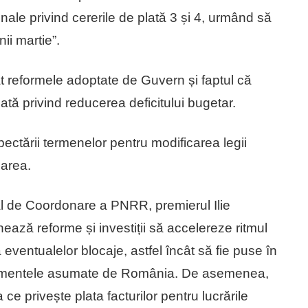
nale privind cererile de plată 3 și 4, urmând să
ii martie”.
 reformele adoptate de Guvern și faptul că
ă privind reducerea deficitului bugetar.
pectării termenelor pentru modificarea legii
izarea.
ial de Coordonare a PNRR, premierul Ilie
ează reforme și investiții să accelereze ritmul
eventualelor blocaje, astfel încât să fie puse în
jamentele asumate de România. De asemenea,
 ce privește plata facturilor pentru lucrările