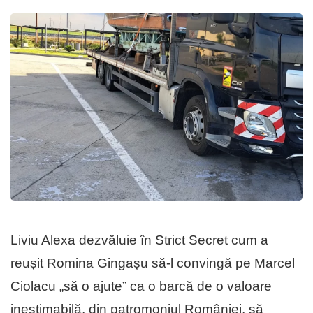
Liviu Alexa dezvăluie în Strict Secret cum a
reușit Romina Gingașu să-l convingă pe Marcel
Ciolacu „să o ajute” ca o barcă de o valoare
inestimabilă, din patromoniul României, să